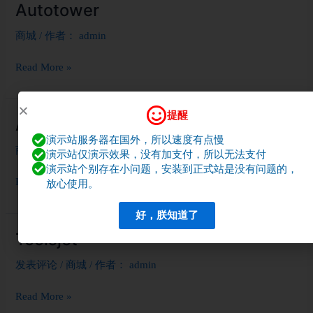
Autotower
Autotower
商城
/ 作者：
admin
Read More »
提醒
Autofoxy
Autofoxy
演示站服务器在国外，所以速度有点慢
商城
/ 作者：
admin
演示站仅演示效果，没有加支付，所以无法支付
演示站个别存在小问题，安装到正式站是没有问题的，
Read More »
放心使用。
好，朕知道了
Toolsjet
Toolsjet
发表评论
/
商城
/ 作者：
admin
Read More »