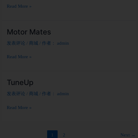
Read More »
Motor Mates
Motor
Mates
发表评论
/
商城
/ 作者：
admin
Read More »
TuneUp
TuneUp
发表评论
/
商城
/ 作者：
admin
Read More »
1
2
Next
→